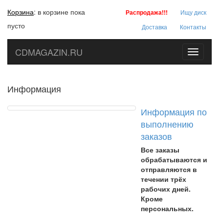
Корзина
:
в корзине пока
Распродажа!!!
Ищу диск
пусто
Доставка
Контакты
CDMAGAZIN.RU
Toggle
navigati
Информация
Информация по
выполнению
заказов
Все заказы
обрабатываются и
отправляются в
течении трёх
рабочих дней.
Кроме
персональных.