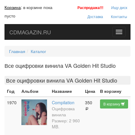
Корзина
:
в корзине пока
Распродажа!!!
Ищу диск
пусто
Доставка
Контакты
CDMAGAZIN.RU
Toggle
navigati
Главная
Каталог
Все оцифровки винила VA Golden Hit Studio
Все оцифровки винила VA Golden Hit Studio
Год
Альбом
Название
Цена
В корзину
1970
Compilation
350
В корзину
Оцифровка
a
винила
Размер: 2 960
MB.