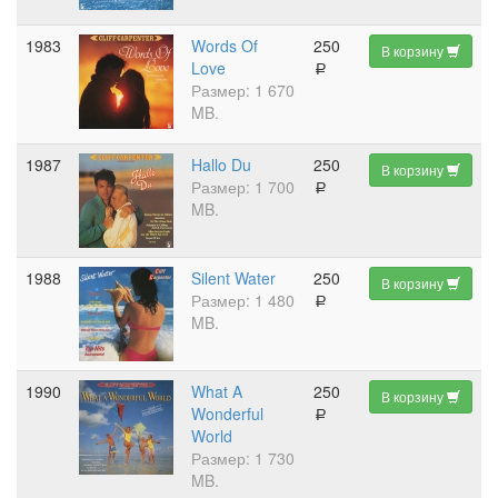
1983
Words Of
250
В корзину
Love
a
Размер: 1 670
MB.
1987
Hallo Du
250
В корзину
Размер: 1 700
a
MB.
1988
Silent Water
250
В корзину
Размер: 1 480
a
MB.
1990
What A
250
В корзину
Wonderful
a
World
Размер: 1 730
MB.