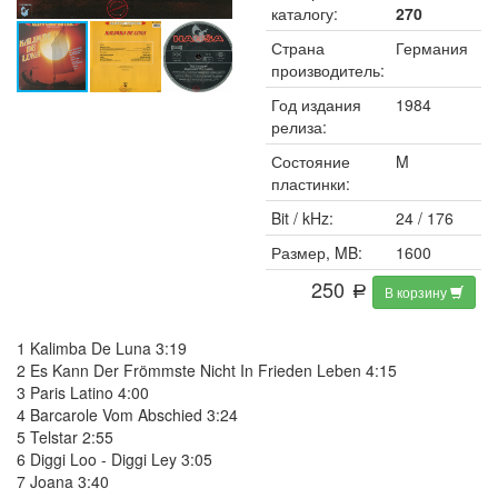
каталогу:
270
Страна
Германия
производитель:
Год издания
1984
релиза:
Состояние
M
пластинки:
Bit / kHz:
24 / 176
Размер, MB:
1600
250
В корзину
a
1 Kalimba De Luna 3:19
2 Es Kann Der Frömmste Nicht In Frieden Leben 4:15
3 Paris Latino 4:00
4 Barcarole Vom Abschied 3:24
5 Telstar 2:55
6 Diggi Loo - Diggi Ley 3:05
7 Joana 3:40