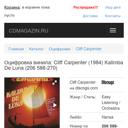
Корзина
:
в корзине пока
Распродажа!!!
Ищу диск
пусто
Доставка
Контакты
CDMAGAZIN.RU
Toggle
navigati
Главная
Каталог
Оцифровки
Cliff Carpenter
Оцифровка винила: Cliff Carpenter (1984) Kalimba
De Luna (206 588-270)
Cliff Carpenter
на discogs.com
Жанр / Стиль:
Easy
Listening /
Orchestra
Лейбл:
Hansa
Номер по
206 588-