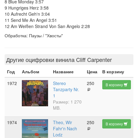
8 Blue Monday 3:57
9 Hungriges Herz 3:58
10 Aufrecht Geh'n 3:04
11 Send Me An Angel 3:51
12 Am Weißen Strand Von San Angelo 2:28
Обработка: Паузы / "Хвосты"
Другие оцифровки винила Cliff Carpenter
Год
Альбом
Название
Цена
В корзину
1972
Stereo
250
В корзину
Tanzparty Nr.
a
1
Размер: 1 270
MB.
1974
Theo, Wir
250
В корзину
Fahr'n Nach
a
Lodz