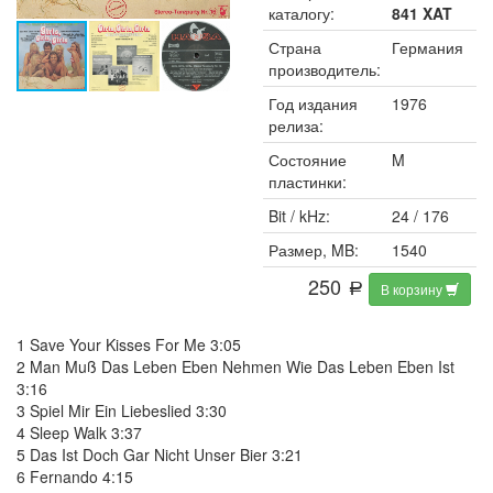
каталогу:
841 XAT
Страна
Германия
производитель:
Год издания
1976
релиза:
Состояние
M
пластинки:
Bit / kHz:
24 / 176
Размер, MB:
1540
250
В корзину
a
1 Save Your Kisses For Me 3:05
2 Man Muß Das Leben Eben Nehmen Wie Das Leben Eben Ist
3:16
3 Spiel Mir Ein Liebeslied 3:30
4 Sleep Walk 3:37
5 Das Ist Doch Gar Nicht Unser Bier 3:21
6 Fernando 4:15