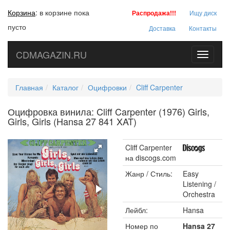
Корзина
:
в корзине пока
Распродажа!!!
Ищу диск
пусто
Доставка
Контакты
CDMAGAZIN.RU
Toggle
navigati
Главная
Каталог
Оцифровки
Cliff Carpenter
Оцифровка винила: Cliff Carpenter (1976) Girls,
Girls, Girls (Hansa 27 841 XAT)
Cliff Carpenter
на discogs.com
Жанр / Стиль:
Easy
Listening /
Orchestra
Лейбл:
Hansa
Номер по
Hansa 27