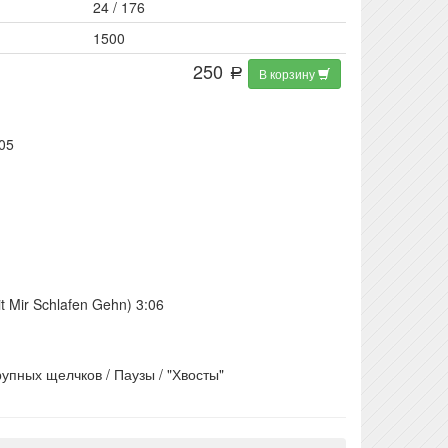
24 / 176
1500
250
В корзину
a
05
t Mir Schlafen Gehn) 3:06
упных щелчков / Паузы / "Хвосты"