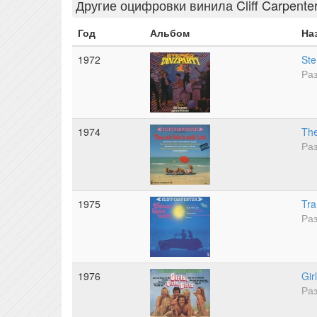
Другие оцифровки винила Cliff Carpente
Год
Альбом
На
1972
Ste
Раз
1974
The
Раз
1975
Tra
Раз
1976
Girl
Раз